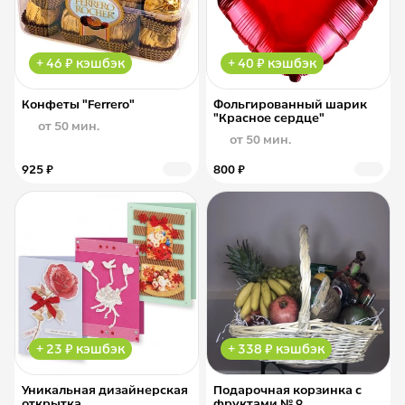
+ 46 ₽ кэшбэк
+ 40 ₽ кэшбэк
Конфеты "Ferrero"
Фольгированный шарик
"Красное сердце"
от 50 мин.
от 50 мин.
925 ₽
800 ₽
+ 23 ₽ кэшбэк
+ 338 ₽ кэшбэк
Уникальная дизайнерская
Подарочная корзинка с
открытка
фруктами № 9