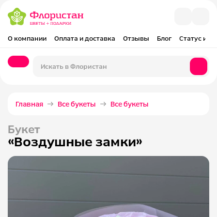
О компании
Оплата и доставка
Отзывы
Блог
Статус и оп
Главная
Все букеты
Все букеты
Букет
«Воздушные замки»