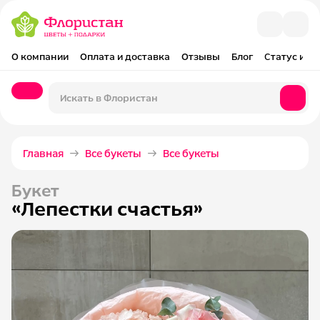
О компании
Оплата и доставка
Отзывы
Блог
Статус и оп
Главная
Все букеты
Все букеты
Букет
«Лепестки счастья»