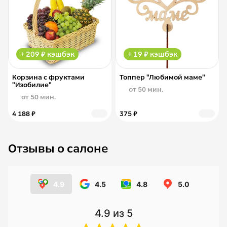
+ 209 ₽ кэшбэк
+ 19 ₽ кэшбэк
Корзина с фруктами
Топпер "Любимой маме"
"Изобилие"
от 50 мин.
от 50 мин.
4 188 ₽
375 ₽
Отзывы о салоне
4.9
4.5
4.8
5.0
4.9
из 5