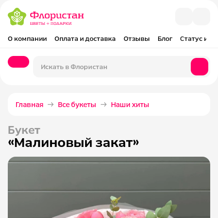
О компании
Оплата и доставка
Отзывы
Блог
Статус и оп
Главная
Все букеты
Наши хиты
Букет
«Малиновый закат»